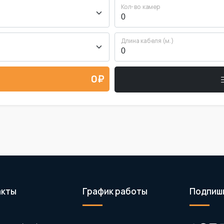
Кол-во камер
Длина кабеля (м.)
0₽
акты
График работы
Подпиши